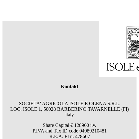
Kontakt
SOCIETA' AGRICOLA ISOLE E OLENA S.R.L.
LOC. ISOLE 1, 50028 BARBERINO TAVARNELLE (FI)
Italy
Share Capital € 128960 i.v.
P.IVA and Tax ID code 04989210481
R.E.A. FI n. 478667