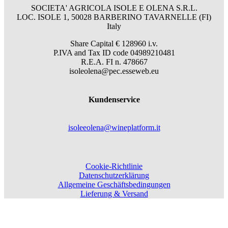
SOCIETA' AGRICOLA ISOLE E OLENA S.R.L.
LOC. ISOLE 1, 50028 BARBERINO TAVARNELLE (FI)
Italy
Share Capital € 128960 i.v.
P.IVA and Tax ID code 04989210481
R.E.A. FI n. 478667
isoleolena@pec.esseweb.eu
Kundenservice
isoleeolena@wineplatform.it
Cookie-Richtlinie
Datenschutzerklärung
Allgemeine Geschäftsbedingungen
Lieferung & Versand