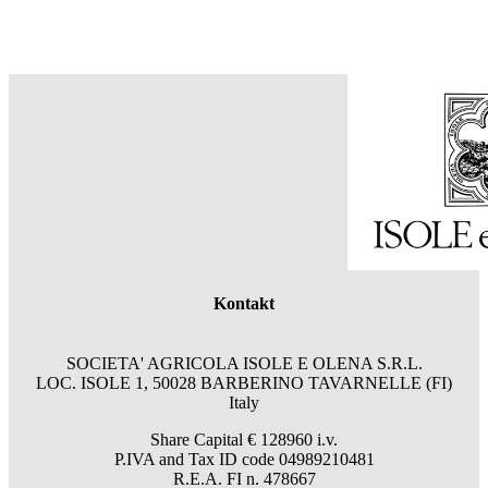
Kontakt
SOCIETA' AGRICOLA ISOLE E OLENA S.R.L.
LOC. ISOLE 1, 50028 BARBERINO TAVARNELLE (FI)
Italy
Share Capital € 128960 i.v.
P.IVA and Tax ID code 04989210481
R.E.A. FI n. 478667