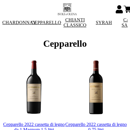
CHIANTI
CA
CHARDONNAY
CEPPARELLO
SYRAH
CLASSICO
SA
Cepparello
Cepparello 2022 cassetta di legno
Cepparello 2022 cassetta di legno
da 1 Magnum 1,5 litri
0,75 litri