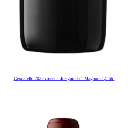
Cepparello 2022 cassetta di legno da 1 Magnum 1,5 litri