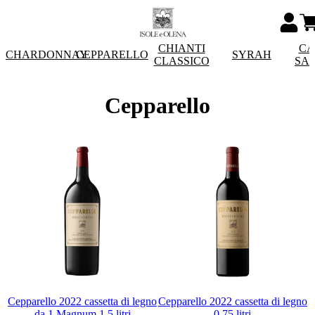
CHIANTI
CA
CHARDONNAY
CEPPARELLO
SYRAH
CLASSICO
SA
Cepparello
Cepparello 2022 cassetta di legno
Cepparello 2022 cassetta di legno
da 1 Magnum 1,5 litri
0,75 litri