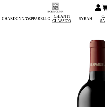
CHIANTI
CA
CHARDONNAY
CEPPARELLO
SYRAH
CLASSICO
SA