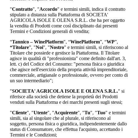
"
Contratto
", "
Accordo
" e termini simili, indica il contratto
stipulato a distanza sulla Piattaforma di
SOCIETA'
AGRICOLA ISOLE E OLENA S.R.L.
che ha per oggetto
la vendita di Prodotti come così disciplinato dai presenti
Termini e Condizioni generali di vendita;
“
Tannico – WinePlatform
", “
WinePlatform
”, “
WP
”,
“Titolare
”, "
Noi
", "
Nostro
" e termini simili, si riferiscono al
Titolare che possiede e gestisce la Piattaforma. Il Titolare
agisce in qualità di "professionista" come definito dall'art. 3,
lett. c) del Codice del Consumo: "persona fisica o giuridica
che agisce nell'esercizio della propria attività imprenditoriale,
commerciale, artigianale o professionale, ovvero per conto di
un suo intermediario";
"
SOCIETA' AGRICOLA ISOLE E OLENA S.R.L.
"
si
riferisce alla società che detiene la proprietà dei Prodotti
venduti sulla Piattaforma e dei marchi presenti sugli stessi;
"
Cliente
", "
Utente
", "
Acquirente
", "
Tu
", "
Tuo
" e termini
simili, sia al singolare che al plurale, si riferiscono al
soggetto, persona fisica o giuridica, indipendentemente dallo
status di Consumatore, che effettua l'acquisto, accettando i
Termini e le Condizioni;