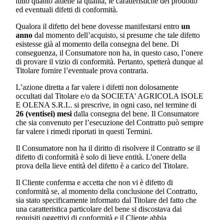
tutto quanto attiene la qualità, le caratteristiche del prodotto
ed eventuali difetti di conformità.
Qualora il difetto del bene dovesse manifestarsi entro
un
anno
dal momento dell’acquisto, si presume che tale difetto
esistesse già al momento della consegna del bene. Di
conseguenza, il Consumatore non ha, in questo caso, l’onere
di provare il vizio di conformità. Pertanto, spetterà dunque al
Titolare fornire l’eventuale prova contraria.
L’azione diretta a far valere i difetti non dolosamente
occultati dal Titolare e/o da
SOCIETA' AGRICOLA ISOLE
E OLENA S.R.L.
si prescrive, in ogni caso, nel termine di
26 (ventisei) mesi
dalla consegna del bene. Il Consumatore
che sia convenuto per l’esecuzione del Contratto può sempre
far valere i rimedi riportati in questi Termini.
Il Consumatore non ha il diritto di risolvere il Contratto se il
difetto di conformità è solo di lieve entità. L'onere della
prova della lieve entità del difetto è a carico del Titolare.
Il Cliente conferma e accetta che non vi è difetto di
conformità se, al momento della conclusione del Contratto,
sia stato specificamente informato dal Titolare del fatto che
una caratteristica particolare del bene si discostava dai
requisiti oggettivi di conformità e il Cliente abbia