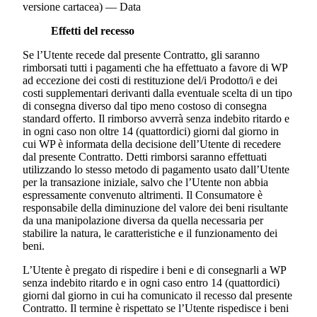
versione cartacea) — Data
Effetti del recesso
Se l’Utente recede dal presente Contratto, gli saranno
rimborsati tutti i pagamenti che ha effettuato a favore di WP
ad eccezione dei costi di restituzione del/i Prodotto/i e dei
costi supplementari derivanti dalla eventuale scelta di un tipo
di consegna diverso dal tipo meno costoso di consegna
standard offerto. Il rimborso avverrà senza indebito ritardo e
in ogni caso non oltre 14 (quattordici) giorni dal giorno in
cui WP è informata della decisione dell’Utente di recedere
dal presente Contratto. Detti rimborsi saranno effettuati
utilizzando lo stesso metodo di pagamento usato dall’Utente
per la transazione iniziale, salvo che l’Utente non abbia
espressamente convenuto altrimenti. Il Consumatore è
responsabile della diminuzione del valore dei beni risultante
da una manipolazione diversa da quella necessaria per
stabilire la natura, le caratteristiche e il funzionamento dei
beni.
L’Utente è pregato di rispedire i beni e di consegnarli a WP
senza indebito ritardo e in ogni caso entro 14 (quattordici)
giorni dal giorno in cui ha comunicato il recesso dal presente
Contratto. Il termine è rispettato se l’Utente rispedisce i beni