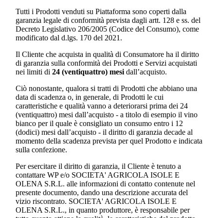
Tutti i Prodotti venduti su Piattaforma sono coperti dalla
garanzia legale di conformità prevista dagli artt. 128 e ss. del
Decreto Legislativo 206/2005 (Codice del Consumo), come
modificato dal d.lgs. 170 del 2021.
Il Cliente che acquista in qualità di Consumatore ha il diritto
di garanzia sulla conformità dei Prodotti e Servizi acquistati
nei limiti di
24 (ventiquattro) mesi
dall’acquisto.
Ciò nonostante, qualora si tratti di Prodotti che abbiano una
data di scadenza o, in generale, di Prodotti le cui
caratteristiche e qualità vanno a deteriorarsi prima dei 24
(ventiquattro) mesi dall’acquisto - a titolo di esempio il vino
bianco per il quale è consigliato un consumo entro i 12
(dodici) mesi dall’acquisto - il diritto di garanzia decade al
momento della scadenza prevista per quel Prodotto e indicata
sulla confezione.
Per esercitare il diritto di garanzia, il Cliente è tenuto a
contattare WP e/o
SOCIETA' AGRICOLA ISOLE E
OLENA S.R.L.
alle informazioni di contatto contenute nel
presente documento, dando una descrizione accurata del
vizio riscontrato.
SOCIETA' AGRICOLA ISOLE E
OLENA S.R.L.
, in quanto produttore, è responsabile per