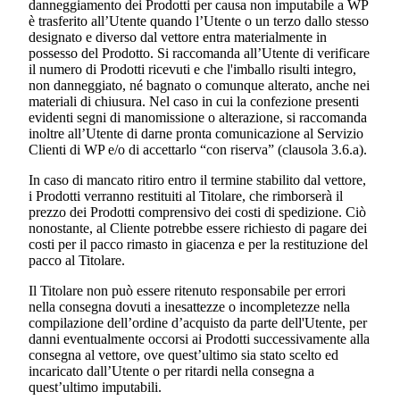
danneggiamento dei Prodotti per causa non imputabile a WP
è trasferito all’Utente quando l’Utente o un terzo dallo stesso
designato e diverso dal vettore entra materialmente in
possesso del Prodotto. Si raccomanda all’Utente di verificare
il numero di Prodotti ricevuti e che l'imballo risulti integro,
non danneggiato, né bagnato o comunque alterato, anche nei
materiali di chiusura. Nel caso in cui la confezione presenti
evidenti segni di manomissione o alterazione, si raccomanda
inoltre all’Utente di darne pronta comunicazione al Servizio
Clienti di WP e/o di accettarlo “con riserva” (clausola 3.6.a).
In caso di mancato ritiro entro il termine stabilito dal vettore,
i Prodotti verranno restituiti al Titolare, che rimborserà il
prezzo dei Prodotti comprensivo dei costi di spedizione. Ciò
nonostante, al Cliente potrebbe essere richiesto di pagare dei
costi per il pacco rimasto in giacenza e per la restituzione del
pacco al Titolare.
Il Titolare non può essere ritenuto responsabile per errori
nella consegna dovuti a inesattezze o incompletezze nella
compilazione dell’ordine d’acquisto da parte dell'Utente, per
danni eventualmente occorsi ai Prodotti successivamente alla
consegna al vettore, ove quest’ultimo sia stato scelto ed
incaricato dall’Utente o per ritardi nella consegna a
quest’ultimo imputabili.