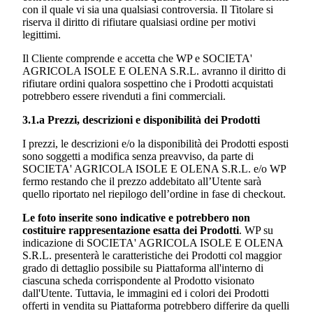
con il quale vi sia una qualsiasi controversia. Il Titolare si
riserva il diritto di rifiutare qualsiasi ordine per motivi
legittimi.
Il Cliente comprende e accetta che WP e
SOCIETA'
AGRICOLA ISOLE E OLENA S.R.L.
avranno il diritto di
rifiutare ordini qualora sospettino che i Prodotti acquistati
potrebbero essere rivenduti a fini commerciali.
3.1.a Prezzi, descrizioni e disponibilità dei Prodotti
I prezzi, le descrizioni e/o la disponibilità dei Prodotti esposti
sono soggetti a modifica senza preavviso, da parte di
SOCIETA' AGRICOLA ISOLE E OLENA S.R.L.
e/o WP
fermo restando che il prezzo addebitato all’Utente sarà
quello riportato nel riepilogo dell’ordine in fase di checkout.
Le foto inserite sono indicative e potrebbero non
costituire rappresentazione esatta dei Prodotti
. WP su
indicazione di
SOCIETA' AGRICOLA ISOLE E OLENA
S.R.L.
presenterà le caratteristiche dei Prodotti col maggior
grado di dettaglio possibile su Piattaforma all'interno di
ciascuna scheda corrispondente al Prodotto visionato
dall'Utente. Tuttavia, le immagini ed i colori dei Prodotti
offerti in vendita su Piattaforma potrebbero differire da quelli