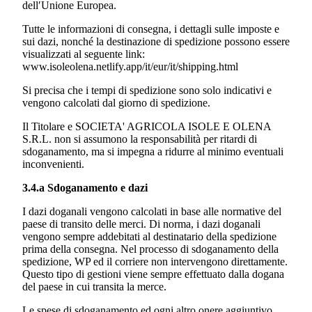
dell′Unione Europea.
Tutte le informazioni di consegna, i dettagli sulle imposte e
sui dazi, nonché la destinazione di spedizione possono essere
visualizzati al seguente link:
www.isoleolena.netlify.app/it/eur/it/shipping.html
Si precisa che i tempi di spedizione sono solo indicativi e
vengono calcolati dal giorno di spedizione.
Il Titolare e
SOCIETA' AGRICOLA ISOLE E OLENA
S.R.L.
non si assumono la responsabilità per ritardi di
sdoganamento, ma si impegna a ridurre al minimo eventuali
inconvenienti.
3.4.a Sdoganamento e dazi
I dazi doganali vengono calcolati in base alle normative del
paese di transito delle merci. Di norma, i dazi doganali
vengono sempre addebitati al destinatario della spedizione
prima della consegna. Nel processo di sdoganamento della
spedizione, WP ed il corriere non intervengono direttamente.
Questo tipo di gestioni viene sempre effettuato dalla dogana
del paese in cui transita la merce.
Le spese di sdoganamento ed ogni altro onere aggiuntivo