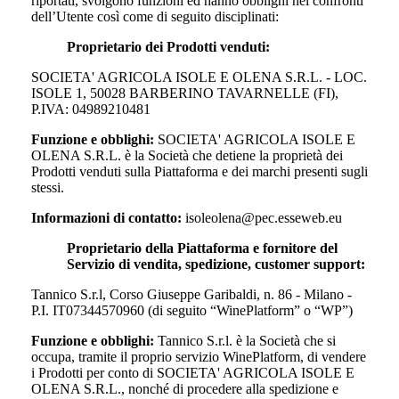
riportati, svolgono funzioni ed hanno obblighi nei confronti
dell’Utente così come di seguito disciplinati:
Proprietario dei Prodotti venduti:
SOCIETA' AGRICOLA ISOLE E OLENA S.R.L. - LOC.
ISOLE 1, 50028 BARBERINO TAVARNELLE (FI),
P.IVA: 04989210481
Funzione e obblighi:
SOCIETA' AGRICOLA ISOLE E
OLENA S.R.L.
è la Società che detiene la proprietà dei
Prodotti venduti sulla Piattaforma e dei marchi presenti sugli
stessi.
Informazioni di contatto:
isoleolena@pec.esseweb.eu
Proprietario della Piattaforma e fornitore del
Servizio di vendita, spedizione, customer support:
Tannico S.r.l, Corso Giuseppe Garibaldi, n. 86 - Milano -
P.I. IT07344570960 (di seguito “WinePlatform” o “WP”)
Funzione e obblighi:
Tannico S.r.l. è la Società che si
occupa, tramite il proprio servizio WinePlatform, di vendere
i Prodotti per conto di
SOCIETA' AGRICOLA ISOLE E
OLENA S.R.L.
, nonché di procedere alla spedizione e