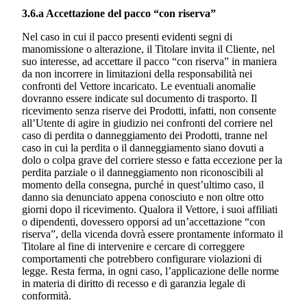
3.6.a Accettazione del pacco “con riserva”
Nel caso in cui il pacco presenti evidenti segni di
manomissione o alterazione, il Titolare invita il Cliente, nel
suo interesse, ad accettare il pacco “con riserva” in maniera
da non incorrere in limitazioni della responsabilità nei
confronti del Vettore incaricato. Le eventuali anomalie
dovranno essere indicate sul documento di trasporto. Il
ricevimento senza riserve dei Prodotti, infatti, non consente
all’Utente di agire in giudizio nei confronti del corriere nel
caso di perdita o danneggiamento dei Prodotti, tranne nel
caso in cui la perdita o il danneggiamento siano dovuti a
dolo o colpa grave del corriere stesso e fatta eccezione per la
perdita parziale o il danneggiamento non riconoscibili al
momento della consegna, purché in quest’ultimo caso, il
danno sia denunciato appena conosciuto e non oltre otto
giorni dopo il ricevimento. Qualora il Vettore, i suoi affiliati
o dipendenti, dovessero opporsi ad un’accettazione “con
riserva”, della vicenda dovrà essere prontamente informato il
Titolare al fine di intervenire e cercare di correggere
comportamenti che potrebbero configurare violazioni di
legge. Resta ferma, in ogni caso, l’applicazione delle norme
in materia di diritto di recesso e di garanzia legale di
conformità.