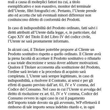
reali a causa di molteplici fattori tra cui, a titolo
esemplificativo e non esaustivo, monitor del terminale
dell’Utente, filtri fotografici etc. Pertanto, l’Utente prende
atto ed accetta che tali eventuali minori differenze non
costituiscono difetto di conformità dei Prodotti.
In caso di indisponibilità del Prodotto ordinato, fatti salvi i
diritti attribuiti all’Utente dalla legge, e, in particolare, dal
Capo XIV del Titolo II del Libro IV del codice civile,
l’Utente ne sarà prontamente informato.
In alcuni casi, il Titolare potrebbe proporre al Cliente un
Prodotto sostitutivo rispetto a quello ordinato. Il Cliente avrà
la piena facoltà di accettare il Prodotto sostitutivo o rifiutarlo
a sua totale discrezione e senza dover addurre motivazioni.
Qualora il Titolare acconsenta alla sostituzione del Prodotto,
l'ordine sarà inviato e la procedura di acquisto sarà
completata. L’Utente sarà sempre legittimato, in caso di
indisponibilità, a risolvere il Contratto, ai sensi e per gli
effetti di quanto previsto dall’art. 61, IV e V comma, del
Codice del Consumo. Nel caso in cui l’Utente si avvalga del
diritto di risoluzione ex art. 61, IV e V comma, Codice del
Consumo ovvero in ogni caso in cui il pagamento
dell’importo totale dovuto sia già avvenuto, WP effettuerà il
rimborso di tale importo senza indebito ritardo e, in ogni