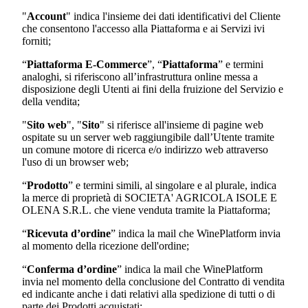
"
Account
" indica l'insieme dei dati identificativi del Cliente
che consentono l'accesso alla Piattaforma e ai Servizi ivi
forniti;
“
Piattaforma E-Commerce
”, “
Piattaforma
” e termini
analoghi, si riferiscono all’infrastruttura online messa a
disposizione degli Utenti ai fini della fruizione del Servizio e
della vendita;
"
Sito web
", "
Sito
" si riferisce all'insieme di pagine web
ospitate su un server web raggiungibile dall’Utente tramite
un comune motore di ricerca e/o indirizzo web attraverso
l'uso di un browser web;
“
Prodotto
” e termini simili, al singolare e al plurale, indica
la merce di proprietà di
SOCIETA' AGRICOLA ISOLE E
OLENA S.R.L.
che viene venduta tramite la Piattaforma;
“
Ricevuta d’ordine
” indica la mail che WinePlatform invia
al momento della ricezione dell'ordine;
“
Conferma d’ordine
” indica la mail che WinePlatform
invia nel momento della conclusione del Contratto di vendita
ed indicante anche i dati relativi alla spedizione di tutti o di
parte dei Prodotti acquistati;