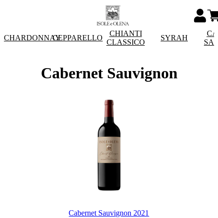
CHIANTI
CA
CHARDONNAY
CEPPARELLO
SYRAH
CLASSICO
SA
Cabernet Sauvignon
Cabernet Sauvignon 2021