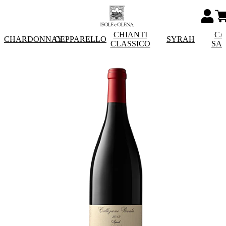
CHIANTI
CA
CHARDONNAY
CEPPARELLO
SYRAH
CLASSICO
SA