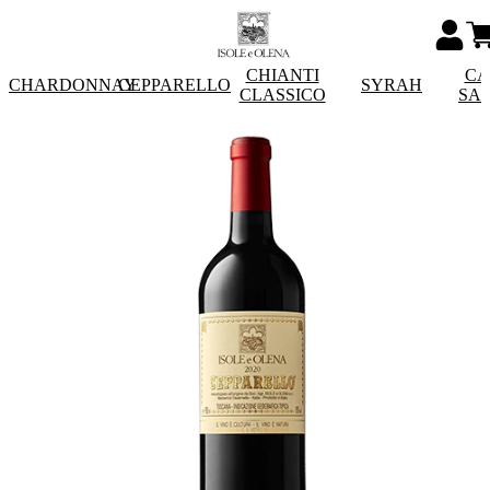
CHIANTI
CA
CHARDONNAY
CEPPARELLO
SYRAH
CLASSICO
SA