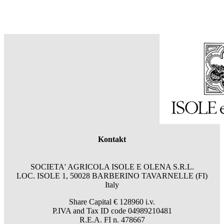
Kontakt
SOCIETA' AGRICOLA ISOLE E OLENA S.R.L.
LOC. ISOLE 1, 50028 BARBERINO TAVARNELLE (FI)
Italy
Share Capital € 128960 i.v.
P.IVA and Tax ID code 04989210481
R.E.A. FI n. 478667