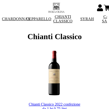
CHIANTI
CA
CHARDONNAY
CEPPARELLO
SYRAH
CLASSICO
SA
Chianti Classico
Chianti Classico 2022 confezione
da 1 bt 0,75 litri