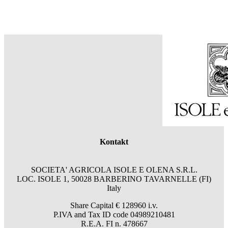
Kontakt
SOCIETA' AGRICOLA ISOLE E OLENA S.R.L.
LOC. ISOLE 1, 50028 BARBERINO TAVARNELLE (FI)
Italy
Share Capital € 128960 i.v.
P.IVA and Tax ID code 04989210481
R.E.A. FI n. 478667