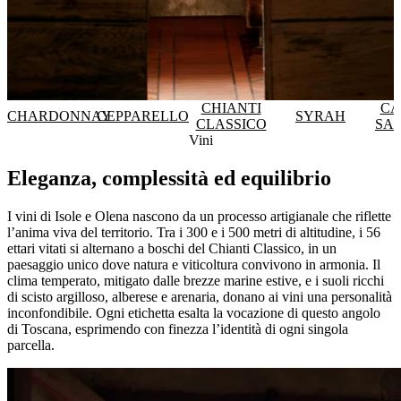
CHIANTI
CA
CHARDONNAY
CEPPARELLO
SYRAH
CLASSICO
SA
Vini
Eleganza, complessità ed equilibrio
I vini di Isole e Olena nascono da un processo artigianale che riflette
l’anima viva del territorio. Tra i 300 e i 500 metri di altitudine, i 56
ettari vitati si alternano a boschi del Chianti Classico, in un
paesaggio unico dove natura e viticoltura convivono in armonia. Il
clima temperato, mitigato dalle brezze marine estive, e i suoli ricchi
di scisto argilloso, alberese e arenaria, donano ai vini una personalità
inconfondibile. Ogni etichetta esalta la vocazione di questo angolo
di Toscana, esprimendo con finezza l’identità di ogni singola
parcella.