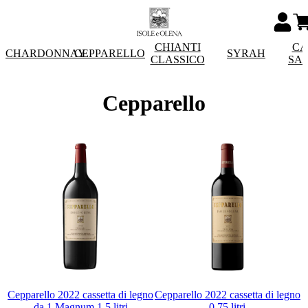
CHIANTI
CA
CHARDONNAY
CEPPARELLO
SYRAH
CLASSICO
SA
Cepparello
Cepparello 2022 cassetta di legno
Cepparello 2022 cassetta di legno
da 1 Magnum 1,5 litri
0,75 litri