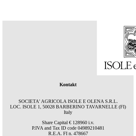
Kontakt
SOCIETA' AGRICOLA ISOLE E OLENA S.R.L.
LOC. ISOLE 1, 50028 BARBERINO TAVARNELLE (FI)
Italy
Share Capital € 128960 i.v.
P.IVA and Tax ID code 04989210481
R.E.A. FI n. 478667