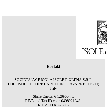
Kontakt
SOCIETA' AGRICOLA ISOLE E OLENA S.R.L.
LOC. ISOLE 1, 50028 BARBERINO TAVARNELLE (FI)
Italy
Share Capital € 128960 i.v.
P.IVA and Tax ID code 04989210481
R.E.A. FI n. 478667