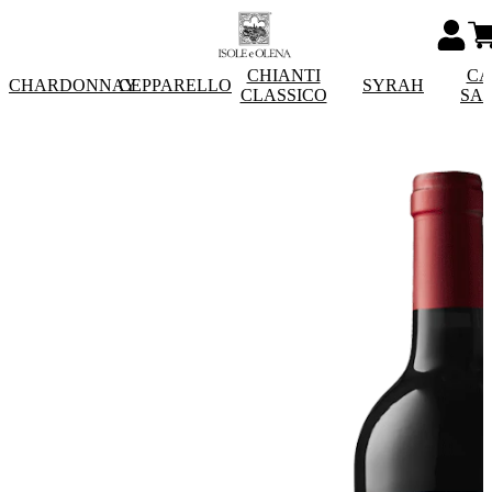
CHIANTI
CA
CHARDONNAY
CEPPARELLO
SYRAH
CLASSICO
SA