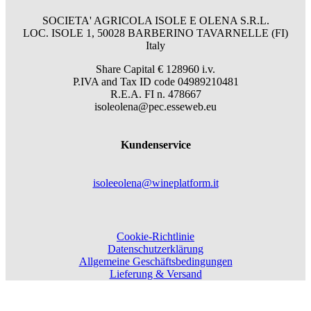
SOCIETA' AGRICOLA ISOLE E OLENA S.R.L.
LOC. ISOLE 1, 50028 BARBERINO TAVARNELLE (FI)
Italy
Share Capital € 128960 i.v.
P.IVA and Tax ID code 04989210481
R.E.A. FI n. 478667
isoleolena@pec.esseweb.eu
Kundenservice
isoleeolena@wineplatform.it
Cookie-Richtlinie
Datenschutzerklärung
Allgemeine Geschäftsbedingungen
Lieferung & Versand