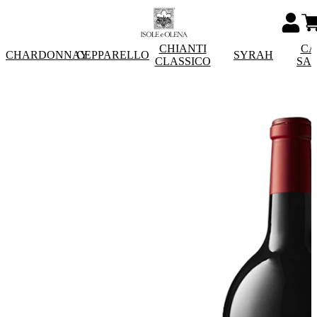
CHIANTI
CA
CHARDONNAY
CEPPARELLO
SYRAH
CLASSICO
SA