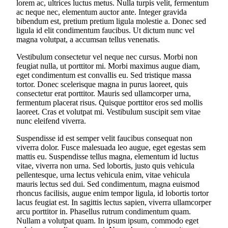
lorem ac, ultrices luctus metus. Nulla turpis velit, fermentum
ac neque nec, elementum auctor ante. Integer gravida
bibendum est, pretium pretium ligula molestie a. Donec sed
ligula id elit condimentum faucibus. Ut dictum nunc vel
magna volutpat, a accumsan tellus venenatis.
Vestibulum consectetur vel neque nec cursus. Morbi non
feugiat nulla, ut porttitor mi. Morbi maximus augue diam,
eget condimentum est convallis eu. Sed tristique massa
tortor. Donec scelerisque magna in purus laoreet, quis
consectetur erat porttitor. Mauris sed ullamcorper urna,
fermentum placerat risus. Quisque porttitor eros sed mollis
laoreet. Cras et volutpat mi. Vestibulum suscipit sem vitae
nunc eleifend viverra.
Suspendisse id est semper velit faucibus consequat non
viverra dolor. Fusce malesuada leo augue, eget egestas sem
mattis eu. Suspendisse tellus magna, elementum id luctus
vitae, viverra non urna. Sed lobortis, justo quis vehicula
pellentesque, urna lectus vehicula enim, vitae vehicula
mauris lectus sed dui. Sed condimentum, magna euismod
rhoncus facilisis, augue enim tempor ligula, id lobortis tortor
lacus feugiat est. In sagittis lectus sapien, viverra ullamcorper
arcu porttitor in. Phasellus rutrum condimentum quam.
Nullam a volutpat quam. In ipsum ipsum, commodo eget