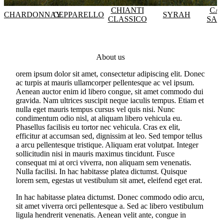
CHIANTI
CA
CHARDONNAY
CEPPARELLO
SYRAH
CLASSICO
SA
About us
orem ipsum dolor sit amet, consectetur adipiscing elit. Donec
ac turpis at mauris ullamcorper pellentesque ac vel ipsum.
Aenean auctor enim id libero congue, sit amet commodo dui
gravida. Nam ultrices suscipit neque iaculis tempus. Etiam et
nulla eget mauris tempus cursus vel quis nisi. Nunc
condimentum odio nisl, at aliquam libero vehicula eu.
Phasellus facilisis eu tortor nec vehicula. Cras ex elit,
efficitur at accumsan sed, dignissim at leo. Sed tempor tellus
a arcu pellentesque tristique. Aliquam erat volutpat. Integer
sollicitudin nisi in mauris maximus tincidunt. Fusce
consequat mi at orci viverra, non aliquam sem venenatis.
Nulla facilisi. In hac habitasse platea dictumst. Quisque
lorem sem, egestas ut vestibulum sit amet, eleifend eget erat.
In hac habitasse platea dictumst. Donec commodo odio arcu,
sit amet viverra orci pellentesque a. Sed ac libero vestibulum
ligula hendrerit venenatis. Aenean velit ante, congue in