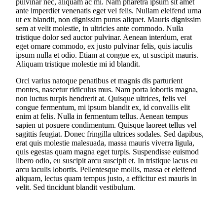
pulvinar nec, aliquam ac mi. Nam pharetra ipsum sit amet
ante imperdiet venenatis eget vel felis. Nullam eleifend urna
ut ex blandit, non dignissim purus aliquet. Mauris dignissim
sem at velit molestie, in ultricies ante commodo. Nulla
tristique dolor sed auctor pulvinar. Aenean interdum, erat
eget ornare commodo, ex justo pulvinar felis, quis iaculis
ipsum nulla et odio. Etiam at congue ex, ut suscipit mauris.
Aliquam tristique molestie mi id blandit.
Orci varius natoque penatibus et magnis dis parturient
montes, nascetur ridiculus mus. Nam porta lobortis magna,
non luctus turpis hendrerit at. Quisque ultrices, felis vel
congue fermentum, mi ipsum blandit ex, id convallis elit
enim at felis. Nulla in fermentum tellus. Aenean tempus
sapien ut posuere condimentum. Quisque laoreet tellus vel
sagittis feugiat. Donec fringilla ultrices sodales. Sed dapibus,
erat quis molestie malesuada, massa mauris viverra ligula,
quis egestas quam magna eget turpis. Suspendisse euismod
libero odio, eu suscipit arcu suscipit et. In tristique lacus eu
arcu iaculis lobortis. Pellentesque mollis, massa et eleifend
aliquam, lectus quam tempus justo, a efficitur est mauris in
velit. Sed tincidunt blandit vestibulum.