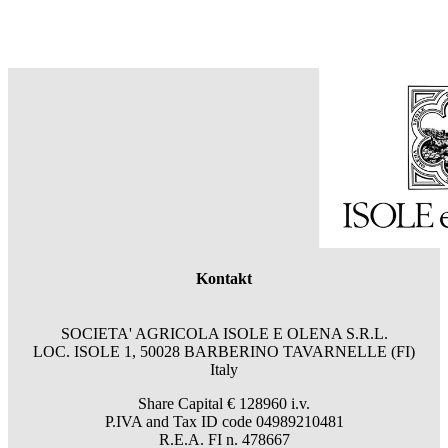
Kontakt
SOCIETA' AGRICOLA ISOLE E OLENA S.R.L.
LOC. ISOLE 1, 50028 BARBERINO TAVARNELLE (FI)
Italy
Share Capital € 128960 i.v.
P.IVA and Tax ID code 04989210481
R.E.A. FI n. 478667