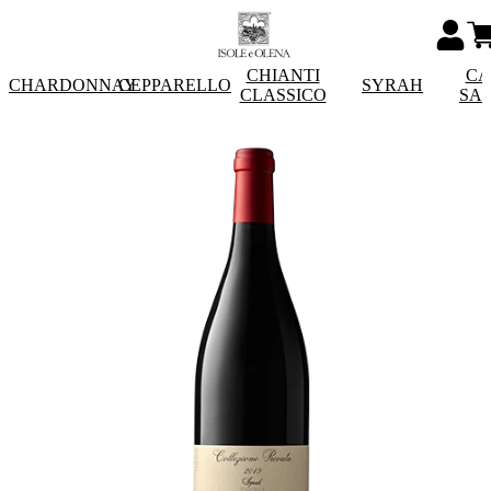
CHIANTI
CA
CHARDONNAY
CEPPARELLO
SYRAH
CLASSICO
SA