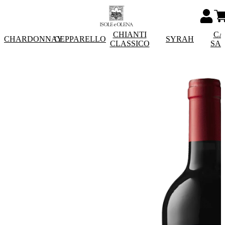
CHIANTI
CA
CHARDONNAY
CEPPARELLO
SYRAH
CLASSICO
SA