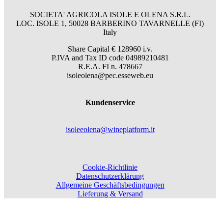
SOCIETA' AGRICOLA ISOLE E OLENA S.R.L.
LOC. ISOLE 1, 50028 BARBERINO TAVARNELLE (FI)
Italy
Share Capital € 128960 i.v.
P.IVA and Tax ID code 04989210481
R.E.A. FI n. 478667
isoleolena@pec.esseweb.eu
Kundenservice
isoleeolena@wineplatform.it
Cookie-Richtlinie
Datenschutzerklärung
Allgemeine Geschäftsbedingungen
Lieferung & Versand