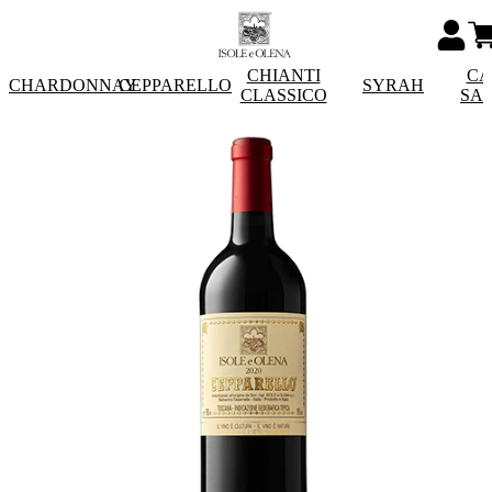
CHIANTI
CA
CHARDONNAY
CEPPARELLO
SYRAH
CLASSICO
SA