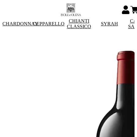
CHIANTI
CA
CHARDONNAY
CEPPARELLO
SYRAH
CLASSICO
SA